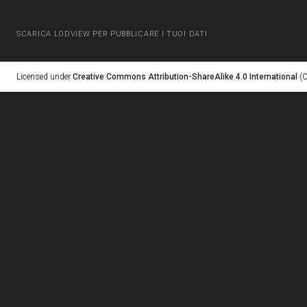
SCARICA LODVIEW PER PUBBLICARE I TUOI DATI
Licensed under
Creative Commons Attribution-ShareAlike 4.0 International
(C