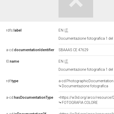
rdfs:
label
EN
IT
Documentazione fotografica 1 del
a-cd:
documentationIdentifier
SBAAAS CE 47629
l0:
name
EN
IT
Documentazione fotografica 1 del
rdf:
type
a-cd:PhotographicDocumentation
Documentazione fotografica
a-cd:
hasDocumentationType
<https://w3id.org/arco/resource/
FOTOGRAFIA COLORE