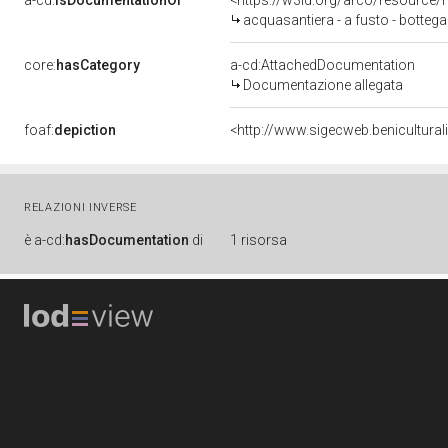
a-cd:
isDocumentationOf
<https://w3id.org/arco/resource/
acquasantiera - a fusto - botte
core:
hasCategory
a-cd:AttachedDocumentation
Documentazione allegata
foaf:
depiction
<http://www.sigecweb.benicultur
RELAZIONI INVERSE
è
a-cd:
hasDocumentation
di
1 risorsa