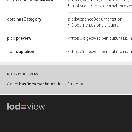
a-cd:
isDocumentationOf
<https://w3id.org/arco/resource/
motivi decorativi geometrici e veg
core:
hasCategory
a-cd:AttachedDocumentation
Documentazione allegata
pico:
preview
<https://sigecweb.beniculturali.
foaf:
depiction
<https://sigecweb.beniculturali.
RELAZIONI INVERSE
è
a-cd:
hasDocumentation
di
1 risorsa