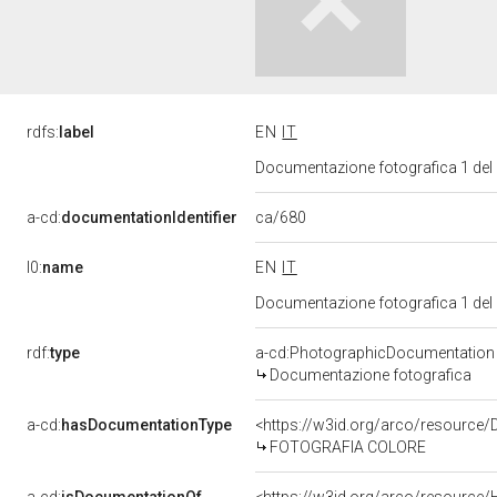
rdfs:
label
EN
IT
Documentazione fotografica 1 del
ca/680
a-cd:
documentationIdentifier
l0:
name
EN
IT
Documentazione fotografica 1 del
rdf:
type
a-cd:PhotographicDocumentation
Documentazione fotografica
a-cd:
hasDocumentationType
<https://w3id.org/arco/resource/
FOTOGRAFIA COLORE