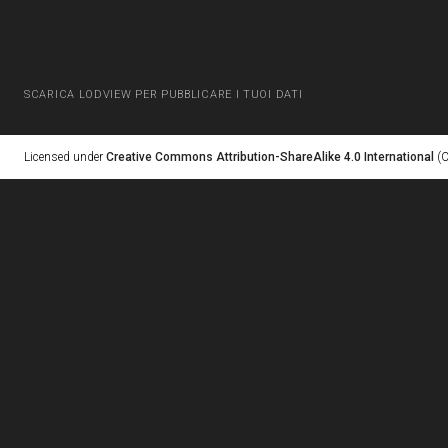
SCARICA LODVIEW PER PUBBLICARE I TUOI DATI
Licensed under
Creative Commons Attribution-ShareAlike 4.0 International
(C