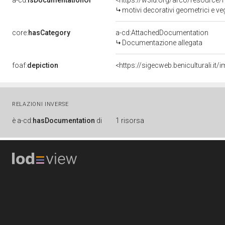
a-cd:
isDocumentationOf
<https://w3id.org/arco/resource/
motivi decorativi geometrici e veg
core:
hasCategory
a-cd:AttachedDocumentation
Documentazione allegata
foaf:
depiction
<https://sigecweb.beniculturali.
RELAZIONI INVERSE
è
a-cd:
hasDocumentation
di
1 risorsa