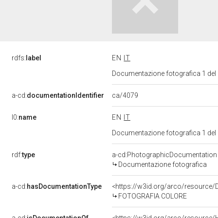
rdfs:
label
EN
IT
Documentazione fotografica 1 del
ca/4079
a-cd:
documentationIdentifier
l0:
name
EN
IT
Documentazione fotografica 1 del
rdf:
type
a-cd:PhotographicDocumentation
Documentazione fotografica
a-cd:
hasDocumentationType
<https://w3id.org/arco/resource/
FOTOGRAFIA COLORE