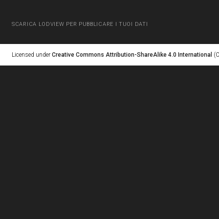
SCARICA LODVIEW PER PUBBLICARE I TUOI DATI
Licensed under
Creative Commons Attribution-ShareAlike 4.0 International
(C