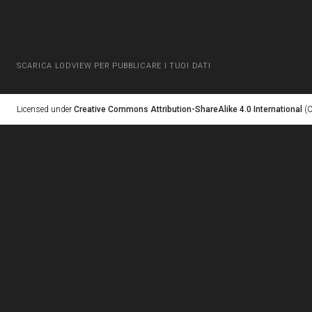
SCARICA LODVIEW PER PUBBLICARE I TUOI DATI
Licensed under
Creative Commons Attribution-ShareAlike 4.0 International
(C