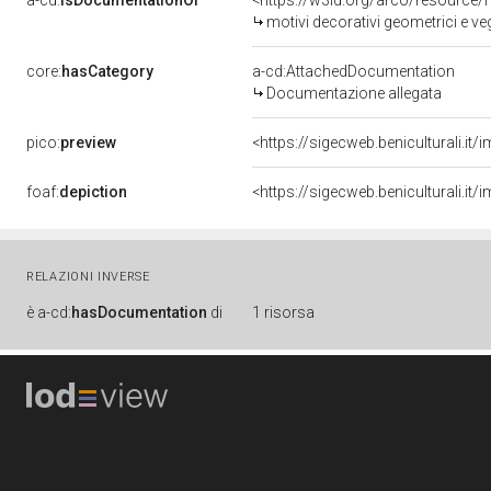
a-cd:
isDocumentationOf
<https://w3id.org/arco/resource/
motivi decorativi geometrici e veg
core:
hasCategory
a-cd:AttachedDocumentation
Documentazione allegata
pico:
preview
<https://sigecweb.beniculturali.
foaf:
depiction
<https://sigecweb.beniculturali.
RELAZIONI INVERSE
è
a-cd:
hasDocumentation
di
1 risorsa