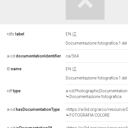
rdfs:
label
EN
IT
Documentazione fotografica 1 del
ca/564
a-cd:
documentationIdentifier
l0:
name
EN
IT
Documentazione fotografica 1 del
rdf:
type
a-cd:PhotographicDocumentation
Documentazione fotografica
a-cd:
hasDocumentationType
<https://w3id.org/arco/resource/
FOTOGRAFIA COLORE