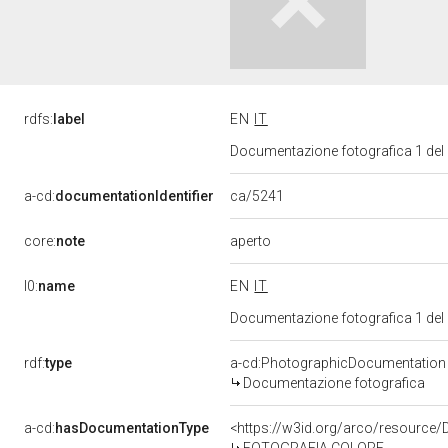
rdfs:
label
EN
IT
Documentazione fotografica 1 del
ca/5241
a-cd:
documentationIdentifier
aperto
core:
note
l0:
name
EN
IT
Documentazione fotografica 1 del
rdf:
type
a-cd:PhotographicDocumentation
Documentazione fotografica
a-cd:
hasDocumentationType
<https://w3id.org/arco/resource/