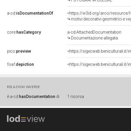
FOTOGRAFIA COLORE
a-cd:
isDocumentationOf
<https://w3id.org/arco/resource/
motivi decorativi geometrici e ve
core:
hasCategory
a-cd:AttachedDocumentation
Documentazione allegata
pico:
preview
<https://sigecweb.beniculturali.
foaf:
depiction
<https://sigecweb.beniculturali.
RELAZIONI INVERSE
è
a-cd:
hasDocumentation
di
1 risorsa