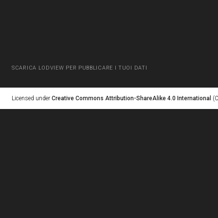
SCARICA LODVIEW PER PUBBLICARE I TUOI DATI
Licensed under
Creative Commons Attribution-ShareAlike 4.0 International
(C