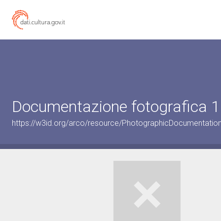
Documentazione fotografica 1
https://w3id.org/arco/resource/PhotographicDocumentati