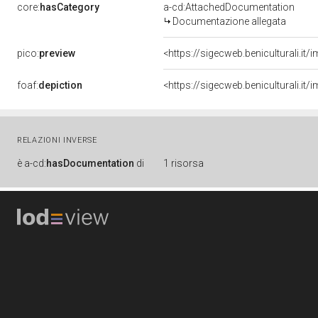
core:
hasCategory
a-cd:AttachedDocumentation
Documentazione allegata
pico:
preview
<https://sigecweb.beniculturali.
foaf:
depiction
<https://sigecweb.beniculturali.
RELAZIONI INVERSE
è
a-cd:
hasDocumentation
di
1 risorsa