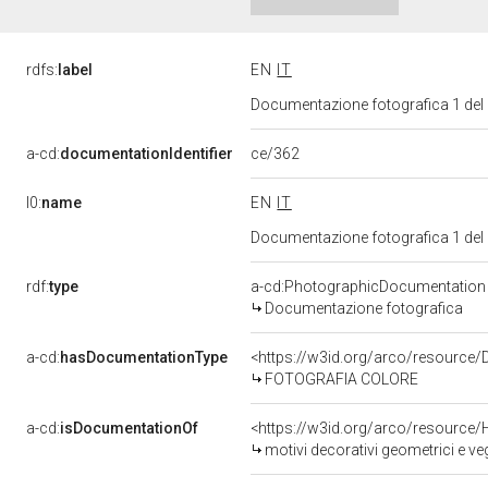
rdfs:
label
EN
IT
Documentazione fotografica 1 del
ce/362
a-cd:
documentationIdentifier
l0:
name
EN
IT
Documentazione fotografica 1 del
rdf:
type
a-cd:PhotographicDocumentation
Documentazione fotografica
a-cd:
hasDocumentationType
<https://w3id.org/arco/resource/
FOTOGRAFIA COLORE
a-cd:
isDocumentationOf
<https://w3id.org/arco/resource/
motivi decorativi geometrici e vege