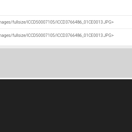
it/images/fullsize/ICCD50007105/ICCD3766486_01CE0013.JPG>
it/images/fullsize/ICCD50007105/ICCD3766486_01CE0013.JPG>