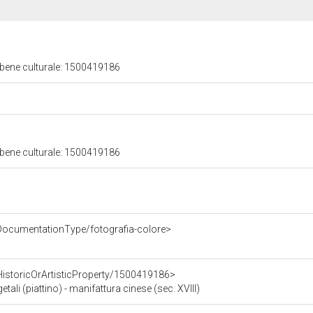
 bene culturale: 1500419186
 bene culturale: 1500419186
DocumentationType/fotografia-colore>
HistoricOrArtisticProperty/1500419186>
tali (piattino) - manifattura cinese (sec. XVIII)