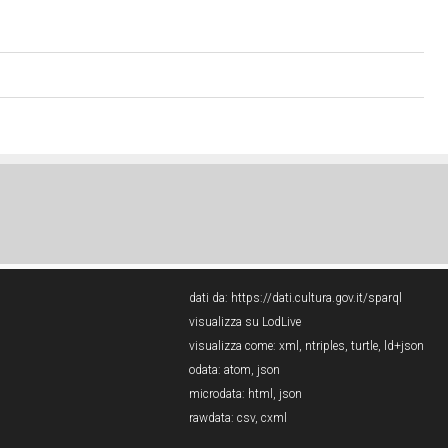
dati da:
https://dati.cultura.gov.it/sparql
visualizza su LodLive
visualizza come:
xml
,
ntriples
,
turtle
,
ld+json
odata:
atom
,
json
microdata:
html
,
json
rawdata:
csv
,
cxml