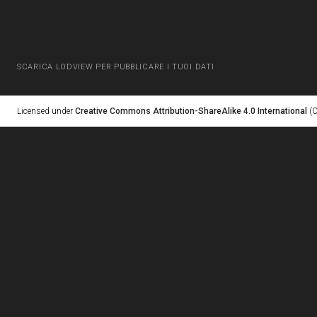
SCARICA LODVIEW PER PUBBLICARE I TUOI DATI
Licensed under
Creative Commons Attribution-ShareAlike 4.0 International
(C