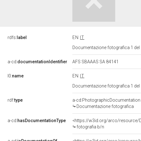
rdfs:
label
EN
IT
Documentazione fotografica 1 del
a-cd:
documentationIdentifier
AFS SBAAAS SA 84141
l0:
name
EN
IT
Documentazione fotografica 1 del
rdf:
type
a-cd:PhotographicDocumentation
Documentazione fotografica
a-cd:
hasDocumentationType
<https://w3id.org/arco/resource/
fotografia b/n