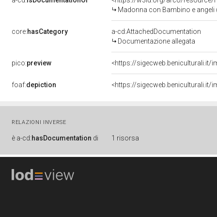
a-cd:
isDocumentationOf
<https://w3id.org/arco/resource/
Madonna con Bambino e angeli (scu
core:
hasCategory
a-cd:AttachedDocumentation
Documentazione allegata
pico:
preview
<https://sigecweb.beniculturali.
foaf:
depiction
<https://sigecweb.beniculturali.
RELAZIONI INVERSE
è
a-cd:
hasDocumentation
di
1 risorsa