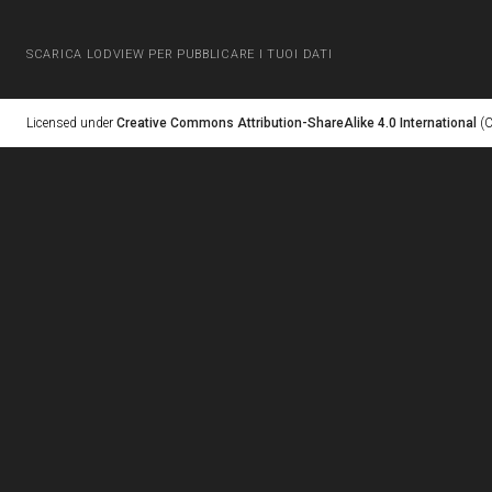
SCARICA LODVIEW PER PUBBLICARE I TUOI DATI
Licensed under
Creative Commons Attribution-ShareAlike 4.0 International
(C