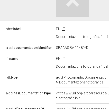
rdfs:
label
EN
IT
Documentazione fotografica 1 del
a-cd:
documentationIdentifier
SBAAAS BA 11489/D
l0:
name
EN
IT
Documentazione fotografica 1 del
rdf:
type
a-cd:PhotographicDocumentation
Documentazione fotografica
a-cd:
hasDocumentationType
<https://w3id.org/arco/resource/
fotografia b/n