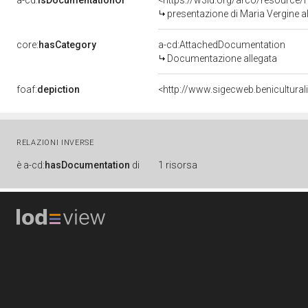
a-cd:
isDocumentationOf
<https://w3id.org/arco/resource/
presentazione di Maria Vergine al t
core:
hasCategory
a-cd:AttachedDocumentation
Documentazione allegata
foaf:
depiction
<http://www.sigecweb.benicultura
RELAZIONI INVERSE
è
a-cd:
hasDocumentation
di
1 risorsa