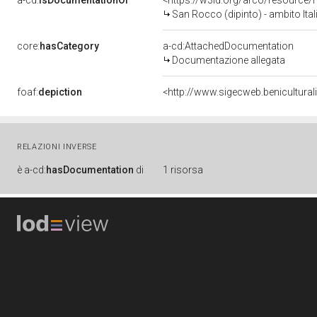
a-cd:
isDocumentationOf
<https://w3id.org/arco/resource/
San Rocco (dipinto) - ambito Ital
core:
hasCategory
a-cd:AttachedDocumentation
Documentazione allegata
foaf:
depiction
<http://www.sigecweb.benicultura
RELAZIONI INVERSE
è
a-cd:
hasDocumentation
di
1 risorsa