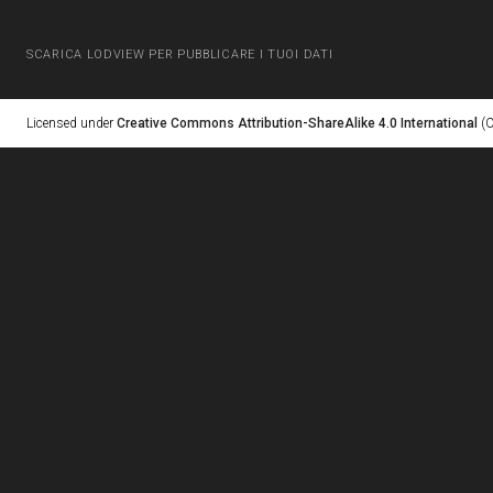
SCARICA LODVIEW PER PUBBLICARE I TUOI DATI
Licensed under
Creative Commons Attribution-ShareAlike 4.0 International
(C