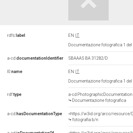
rdfs:
label
EN
IT
Documentazione fotografica 1 del
a-cd:
documentationIdentifier
SBAAAS BA 31282/D
l0:
name
EN
IT
Documentazione fotografica 1 del
rdf:
type
a-cd:PhotographicDocumentation
Documentazione fotografica
a-cd:
hasDocumentationType
<https://w3id.org/arco/resource/
fotografia b/n