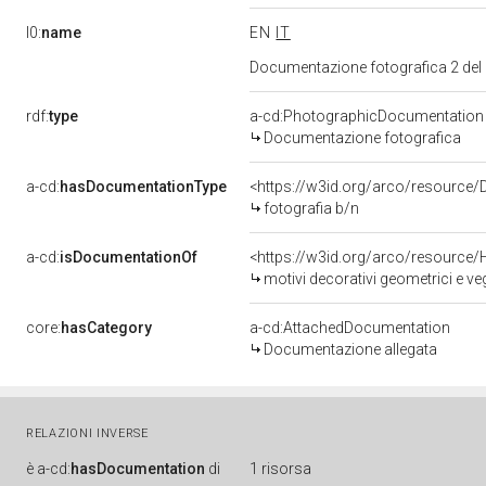
l0:
name
EN
IT
Documentazione fotografica 2 del
rdf:
type
a-cd:PhotographicDocumentation
Documentazione fotografica
a-cd:
hasDocumentationType
<https://w3id.org/arco/resource/
fotografia b/n
a-cd:
isDocumentationOf
<https://w3id.org/arco/resource/
motivi decorativi geometrici e veg
core:
hasCategory
a-cd:AttachedDocumentation
Documentazione allegata
RELAZIONI INVERSE
è
a-cd:
hasDocumentation
di
1 risorsa