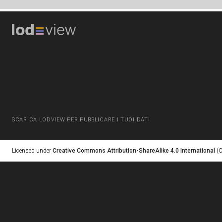
SCARICA LODVIEW PER PUBBLICARE I TUOI DATI
Licensed under
Creative Commons Attribution-ShareAlike 4.0 International
(C