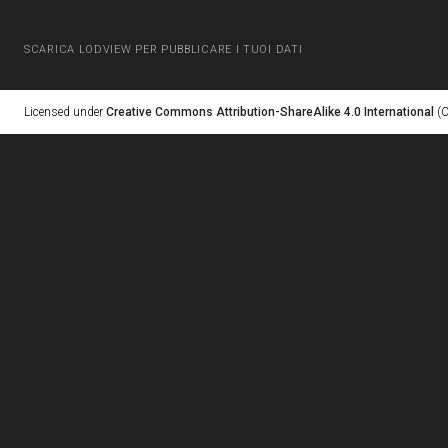
SCARICA LODVIEW PER PUBBLICARE I TUOI DATI
Licensed under
Creative Commons Attribution-ShareAlike 4.0 International
(C