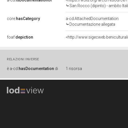
a-cd:
isDocumentationOf
<https://w3id.org/arco/resource/
San Rocco (dipinto) - ambito Ita
core:
hasCategory
a-cd:AttachedDocumentation
Documentazione allegata
foaf:
depiction
<http://www.sigecweb.benicultura
RELAZIONI INVERSE
è
a-cd:
hasDocumentation
di
1 risorsa