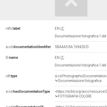
rdfs:
label
EN
IT
Documentazione fotografica 1 del
a-cd:
documentationIdentifier
SBAAAS BA 169420/D
l0:
name
EN
IT
Documentazione fotografica 1 del
rdf:
type
a-cd:PhotographicDocumentation
Documentazione fotografica
a-cd:
hasDocumentationType
<https://w3id.org/arco/resource/
FOTOGRAFIA COLORE