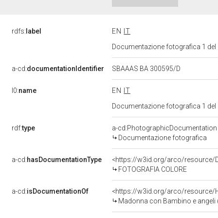
rdfs:
label
EN
IT
Documentazione fotografica 1 del
a-cd:
documentationIdentifier
SBAAAS BA 300595/D
l0:
name
EN
IT
Documentazione fotografica 1 del
rdf:
type
a-cd:PhotographicDocumentation
Documentazione fotografica
a-cd:
hasDocumentationType
<https://w3id.org/arco/resource/
FOTOGRAFIA COLORE
a-cd:
isDocumentationOf
<https://w3id.org/arco/resource/
Madonna con Bambino e angeli (d