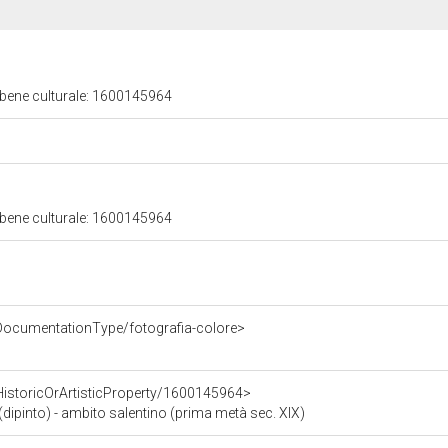
 bene culturale: 1600145964
 bene culturale: 1600145964
DocumentationType/fotografia-colore>
HistoricOrArtisticProperty/1600145964>
ipinto) - ambito salentino (prima metà sec. XIX)