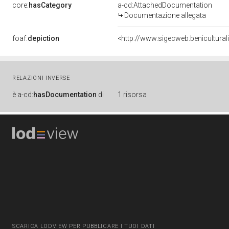
core:
hasCategory
a-cd:AttachedDocumentation
Documentazione allegata
foaf:
depiction
<http://www.sigecweb.benicultura
RELAZIONI INVERSE
è
a-cd:
hasDocumentation
di
1 risorsa
SCARICA LODVIEW PER PUBBLICARE I TUOI DATI