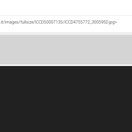
li.it/images/fullsize/ICCD50007135/ICCD4755772_300595D.jpg>