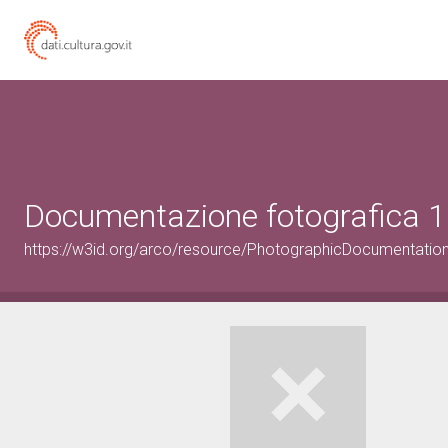
Documentazione fotografica 1
https://w3id.org/arco/resource/PhotographicDocumentati