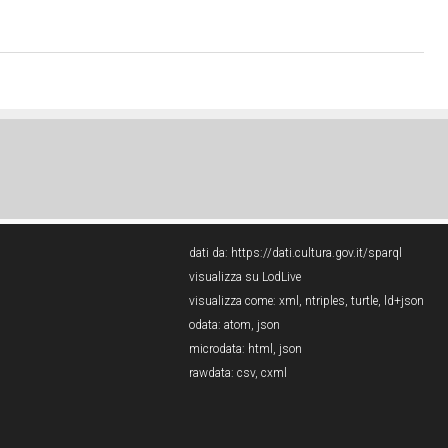
dati da:
https://dati.cultura.gov.it/sparql
visualizza su LodLive
visualizza come:
xml
,
ntriples
,
turtle
,
ld+json
odata:
atom
,
json
microdata:
html
,
json
rawdata:
csv
,
cxml