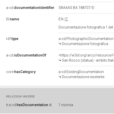
a-cd:
documentationIdentifier
SBAAAS BA 188707/D
l0:
name
EN
IT
Documentazione fotografica 1 del
rdf:
type
a-cd:PhotographicDocumentation
Documentazione fotografica
a-cd:
isDocumentationOf
<https://w3id.org/arco/resource/
San Rocco (statua) - ambito Itali
core:
hasCategory
a-cd:ExistingDocumentation
Documentazione esistente
RELAZIONI INVERSE
è
a-cd:
hasDocumentation
di
1 risorsa