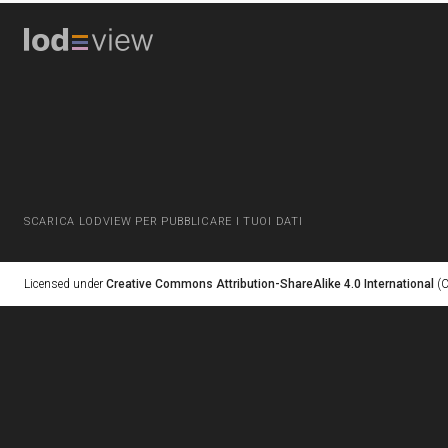
SCARICA LODVIEW PER PUBBLICARE I TUOI DATI
Licensed under
Creative Commons Attribution-ShareAlike 4.0 International
(C