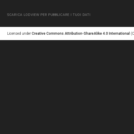
SCARICA LODVIEW PER PUBBLICARE I TUOI DATI
Licensed under
Creative Commons Attribution-ShareAlike 4.0 International
(C