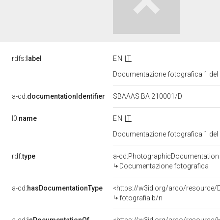
rdfs:
label
EN
IT
Documentazione fotografica 1 del
a-cd:
documentationIdentifier
SBAAAS BA 210001/D
l0:
name
EN
IT
Documentazione fotografica 1 del
rdf:
type
a-cd:PhotographicDocumentation
Documentazione fotografica
a-cd:
hasDocumentationType
<https://w3id.org/arco/resource/
fotografia b/n