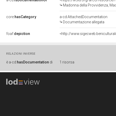
a-cd:
isDocumentationOf
<https://w3id.org/arco/resource/
Madonna della Provvidenza, Madonn
core:
hasCategory
a-cd:AttachedDocumentation
Documentazione allegata
foaf:
depiction
<http://www.sigecweb.benicultura
RELAZIONI INVERSE
è
a-cd:
hasDocumentation
di
1 risorsa