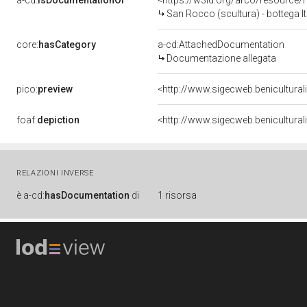
a-cd:
isDocumentationOf
<https://w3id.org/arco/resource/
San Rocco (scultura) - bottega Ita
core:
hasCategory
a-cd:AttachedDocumentation
Documentazione allegata
pico:
preview
<http://www.sigecweb.benicultur
foaf:
depiction
<http://www.sigecweb.benicultur
RELAZIONI INVERSE
è
a-cd:
hasDocumentation
di
1 risorsa