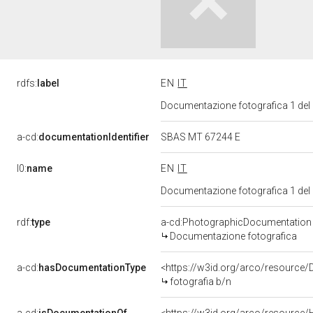
rdfs:
label
EN
IT
Documentazione fotografica 1 del
a-cd:
documentationIdentifier
SBAS MT 67244 E
l0:
name
EN
IT
Documentazione fotografica 1 del
rdf:
type
a-cd:PhotographicDocumentation
Documentazione fotografica
a-cd:
hasDocumentationType
<https://w3id.org/arco/resource/
fotografia b/n