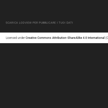
SCARICA LODVIEW PER PUBBLICARE I TUOI DATI
Licensed under
Creative Commons Attribution-ShareAlike 4.0 International
(C