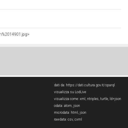
sn%2014901.jpg>
dati da:
https://dati.cultura.gov.it/sparql
visualizza su LodLive
visualizza come:
xml
,
ntriples
,
turtle
,
ld+json
odata:
atom
,
json
microdata:
html
,
json
rawdata:
csv
,
cxml