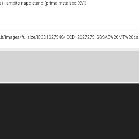
 - ambito napoletano (prima metà sec. XVI)
rali.it/images/fullsize/ICCD1027548/ICCD12027275_SBSAE%20MT%20c