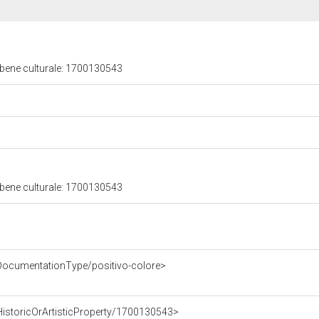
 bene culturale: 1700130543
 bene culturale: 1700130543
/DocumentationType/positivo-colore>
HistoricOrArtisticProperty/1700130543>