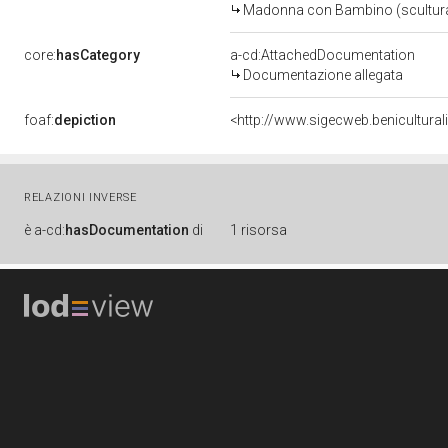
Madonna con Bambino (scultura)
core:
hasCategory
a-cd:AttachedDocumentation
Documentazione allegata
foaf:
depiction
<http://www.sigecweb.benicultu
RELAZIONI INVERSE
è
a-cd:
hasDocumentation
di
1 risorsa