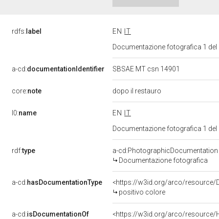
rdfs:
label
EN
IT
Documentazione fotografica 1 del
a-cd:
documentationIdentifier
SBSAE MT csn 14901
core:
note
dopo il restauro
l0:
name
EN
IT
Documentazione fotografica 1 del
rdf:
type
a-cd:PhotographicDocumentation
Documentazione fotografica
a-cd:
hasDocumentationType
<https://w3id.org/arco/resource
positivo colore
a-cd:
isDocumentationOf
<https://w3id.org/arco/resource/