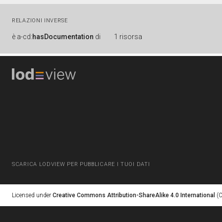
RELAZIONI INVERSE
è
a-cd:
hasDocumentation
di
1 risorsa
SCARICA LODVIEW PER PUBBLICARE I TUOI DATI
Licensed under
Creative Commons Attribution-ShareAlike 4.0 International
(C