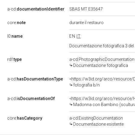
a-cd:
documentationIdentifier
SBAS MT E35647
core:
note
durante il restauro
l0:
name
EN
IT
Documentazione fotografica 3 del
rdf:
type
a-cd:PhotographicDocumentation
Documentazione fotografica
a-cd:
hasDocumentationType
<https://w3id.org/arco/resource/
fotografia b/n
a-cd:
isDocumentationOf
<https://w3id.org/arco/resource/
Madonna con Bambino (scultura)
core:
hasCategory
a-cd:ExistingDocumentation
Documentazione esistente