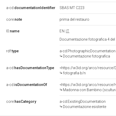
a-cd:
documentationIdentifier
SBAS MT C223
core:
note
prima del restauro
l0:
name
EN
IT
Documentazione fotografica 4 del
rdf:
type
a-cd:PhotographicDocumentation
Documentazione fotografica
a-cd:
hasDocumentationType
<https://w3id.org/arco/resource/
fotografia b/n
a-cd:
isDocumentationOf
<https://w3id.org/arco/resource/
Madonna con Bambino (scultura)
core:
hasCategory
a-cd:ExistingDocumentation
Documentazione esistente