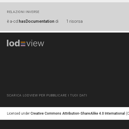
RELAZIONI INVERSE
è
a-cd:
hasDocumentation
di
1 risorsa
SCARICA LODVIEW PER PUBBLICARE I TUOI DATI
Licensed under
Creative Commons Attribution-ShareAlike 4.0 International
(C