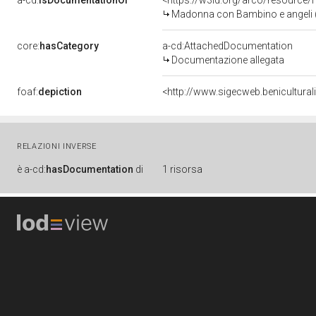
a-cd:
isDocumentationOf
<https://w3id.org/arco/resource/
Madonna con Bambino e angeli (dip
core:
hasCategory
a-cd:AttachedDocumentation
Documentazione allegata
foaf:
depiction
<http://www.sigecweb.benicultura
RELAZIONI INVERSE
è
a-cd:
hasDocumentation
di
1 risorsa