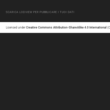
SCARICA LODVIEW PER PUBBLICARE I TUOI DATI
Licensed under
Creative Commons Attribution-ShareAlike 4.0 International
(C