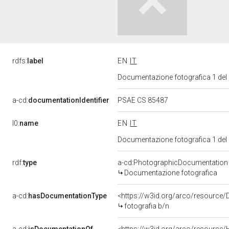
rdfs:
label
EN
IT
Documentazione fotografica 1 del
a-cd:
documentationIdentifier
PSAE CS 85487
l0:
name
EN
IT
Documentazione fotografica 1 del
rdf:
type
a-cd:PhotographicDocumentation
Documentazione fotografica
a-cd:
hasDocumentationType
<https://w3id.org/arco/resource/
fotografia b/n