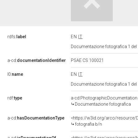
rdfs:
label
EN
IT
Documentazione fotografica 1 del
a-cd:
documentationIdentifier
PSAE CS 100021
l0:
name
EN
IT
Documentazione fotografica 1 del
rdf:
type
a-cd:PhotographicDocumentation
Documentazione fotografica
a-cd:
hasDocumentationType
<https://w3id.org/arco/resource/
fotografia b/n