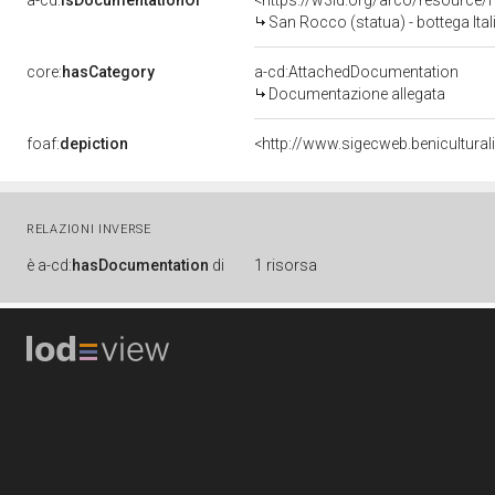
a-cd:
isDocumentationOf
<https://w3id.org/arco/resource/
San Rocco (statua) - bottega Ital
core:
hasCategory
a-cd:AttachedDocumentation
Documentazione allegata
foaf:
depiction
<http://www.sigecweb.benicultura
RELAZIONI INVERSE
è
a-cd:
hasDocumentation
di
1 risorsa