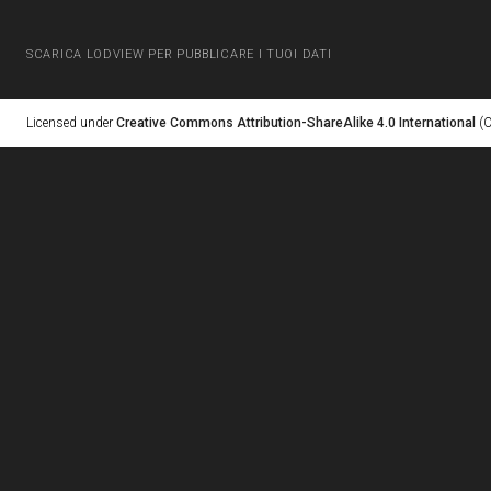
SCARICA LODVIEW PER PUBBLICARE I TUOI DATI
Licensed under
Creative Commons Attribution-ShareAlike 4.0 International
(C