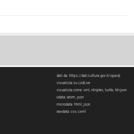
dati da:
https://dati.cultura.gov.it/sparql
visualizza su LodLive
visualizza come:
xml
,
ntriples
,
turtle
,
ld+json
odata:
atom
,
json
microdata:
html
,
json
rawdata:
csv
,
cxml