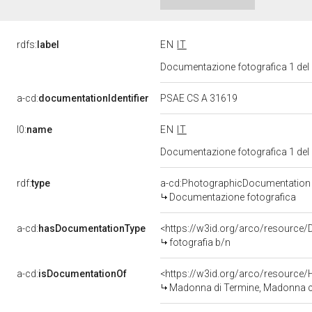
rdfs:
label
EN
IT
Documentazione fotografica 1 del
a-cd:
documentationIdentifier
PSAE CS A 31619
l0:
name
EN
IT
Documentazione fotografica 1 del
rdf:
type
a-cd:PhotographicDocumentation
Documentazione fotografica
a-cd:
hasDocumentationType
<https://w3id.org/arco/resource/
fotografia b/n
a-cd:
isDocumentationOf
<https://w3id.org/arco/resource/
Madonna di Termine, Madonna con