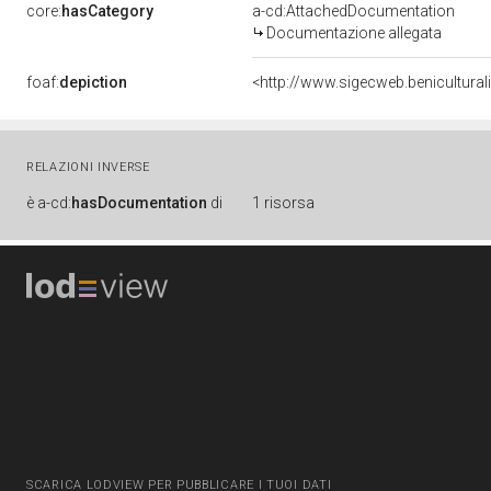
core:
hasCategory
a-cd:AttachedDocumentation
Documentazione allegata
foaf:
depiction
<http://www.sigecweb.benicultura
RELAZIONI INVERSE
è
a-cd:
hasDocumentation
di
1 risorsa
SCARICA LODVIEW PER PUBBLICARE I TUOI DATI