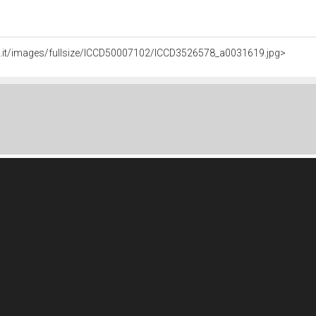
li.it/images/fullsize/ICCD50007102/ICCD3526578_a0031619.jpg>