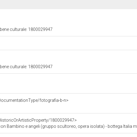
 bene culturale: 1800029947
 bene culturale: 1800029947
DocumentationType/fotografia-b-n>
HistoricOrArtisticProperty/1800029947>
 Bambino e angeli (gruppo scultoreo, opera isolata) - bottega Italia m