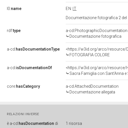
l0:
name
EN
IT
Documentazione fotografica 2 del
rdf:
type
a-cd:PhotographicDocumentation
Documentazione fotografica
a-cd:
hasDocumentationType
<https://w3id.org/arco/resource/
FOTOGRAFIA COLORE
a-cd:
isDocumentationOf
<https://w3id.org/arco/resource/
Sacra Famiglia con Sant'Anna e 
core:
hasCategory
a-cd:AttachedDocumentation
Documentazione allegata
RELAZIONI INVERSE
è
a-cd:
hasDocumentation
di
1 risorsa