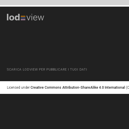
SCARICA LODVIEW PER PUBBLICARE I TUOI DATI
Licensed under
Creative Commons Attribution-ShareAlike 4.0 International
(C