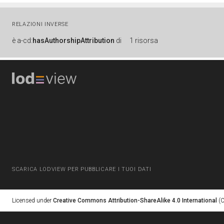
RELAZIONI INVERSE
è
a-cd:
hasAuthorshipAttribution
di
1 risorsa
SCARICA LODVIEW PER PUBBLICARE I TUOI DATI
Licensed under
Creative Commons Attribution-ShareAlike 4.0 International
(C