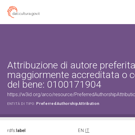
Attribuzione di autore preferita
maggiormente accreditata o c
del bene: 0100171904
https://w3id.org/arco/resource/PreferredAuthorshipAttribu
PreferredAuthorshipAttribution
ENTITÀ DI TIPO:
rdfs:
label
EN
IT