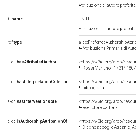
Attribuzione di autore prefer
l0:
name
EN
IT
Attribuzione di autore prefer
rdf:
type
a-cd:PreferredAuthorshipAttri
Attribuzione Primaria di Aut
a-cd:
hasAttributedAuthor
<https://w3id.org/arco/res
Rossi Mariano - 1731/ 1807
a-cd:
hasInterpretationCriterion
<https://w3id.org/arco/resourc
bibliografia
a-cd:
hasInterventionRole
<https://w3id.org/arco/resou
esecutore cartone
a-cd:
isAuthorshipAttributionOf
<https://w3id.org/arco/resou
Didone accoglie Ascanio, Acate e altri esuli troiani che recano