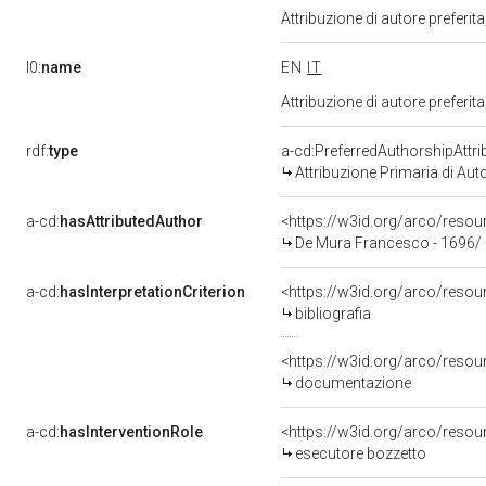
Attribuzione di autore prefer
l0:
name
EN
IT
Attribuzione di autore prefer
rdf:
type
a-cd:PreferredAuthorshipAttri
Attribuzione Primaria di Aut
a-cd:
hasAttributedAuthor
<https://w3id.org/arco/res
De Mura Francesco - 1696/
a-cd:
hasInterpretationCriterion
<https://w3id.org/arco/resourc
bibliografia
<https://w3id.org/arco/resou
documentazione
a-cd:
hasInterventionRole
<https://w3id.org/arco/resou
esecutore bozzetto