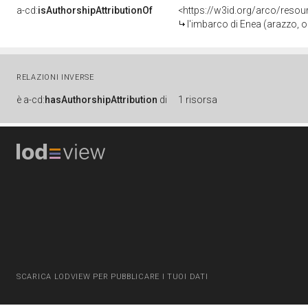
a-cd:
isAuthorshipAttributionOf
<https://w3id.org/arco/resou
l'imbarco di Enea (arazzo, opera isolata) 
RELAZIONI INVERSE
è
a-cd:
hasAuthorshipAttribution
di
1 risorsa
SCARICA LODVIEW PER PUBBLICARE I TUOI DATI