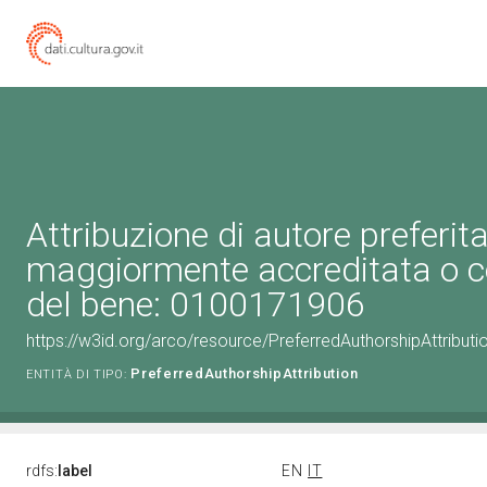
Attribuzione di autore preferita
maggiormente accreditata o c
del bene: 0100171906
https://w3id.org/arco/resource/PreferredAuthorshipAttribu
PreferredAuthorshipAttribution
ENTITÀ DI TIPO:
rdfs:
label
EN
IT