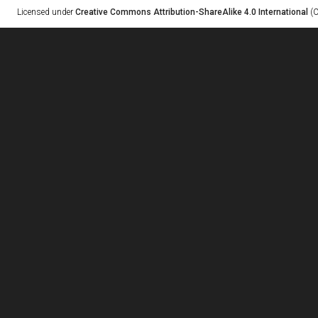
Licensed under
Creative Commons Attribution-ShareAlike 4.0 International
(C