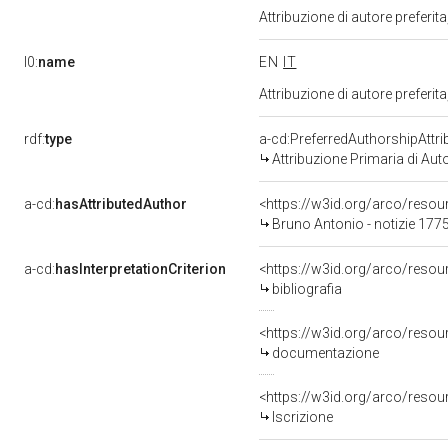
Attribuzione di autore prefer
l0:
name
EN
IT
Attribuzione di autore prefer
rdf:
type
a-cd:PreferredAuthorshipAttri
Attribuzione Primaria di Aut
a-cd:
hasAttributedAuthor
<https://w3id.org/arco/res
Bruno Antonio - notizie 177
a-cd:
hasInterpretationCriterion
<https://w3id.org/arco/resourc
bibliografia
<https://w3id.org/arco/resou
documentazione
<https://w3id.org/arco/resour
Iscrizione