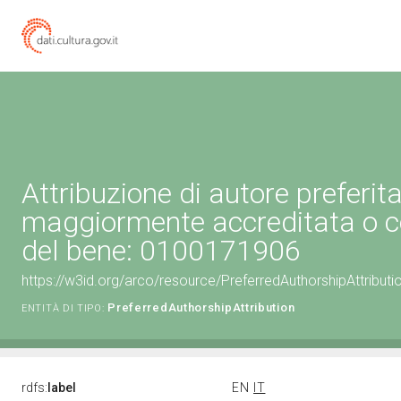
Attribuzione di autore preferita
maggiormente accreditata o c
del bene: 0100171906
https://w3id.org/arco/resource/PreferredAuthorshipAttribu
PreferredAuthorshipAttribution
ENTITÀ DI TIPO:
rdfs:
label
EN
IT