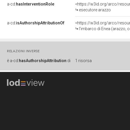
a-cd:
hasInterventionRole
<https://w3id.org/arco/reso
esecutore arazzo
a-cd:
isAuthorshipAttributionOf
<https://w3id.org/arco/resou
l'imbarco di Enea (arazzo, opera isolata) 
RELAZIONI INVERSE
è
a-cd:
hasAuthorshipAttribution
di
1 risorsa