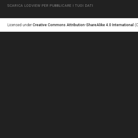
SCARICA LODVIEW PER PUBBLICARE I TUOI DATI
Licensed under
Creative Commons Attribution-ShareAlike 4.0 International
(C