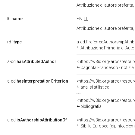
Attribuzione di autore preferi
l0:
name
EN
IT
Attribuzione di autore preferi
rdf:
type
a-cd:PreferredAuthorshipAttrib
Attribuzione Primaria di Auto
a-cd:
hasAttributedAuthor
<https://w3id.org/arco/res
Cagnola Francesco - notizie
a-cd:
hasInterpretationCriterion
<https://w3id.org/arco/resource
analisi stilistica
<https://w3id.org/arco/resourc
bibliografia
a-cd:
isAuthorshipAttributionOf
<https://w3id.org/arco/resour
Sibilla Europea (dipinto, el