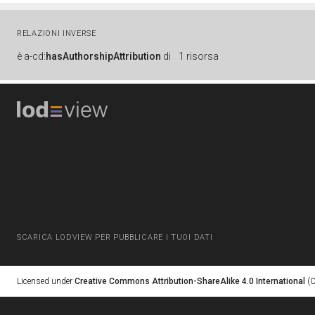
RELAZIONI INVERSE
è
a-cd:
hasAuthorshipAttribution
di
1 risorsa
SCARICA LODVIEW PER PUBBLICARE I TUOI DATI
Licensed under
Creative Commons Attribution-ShareAlike 4.0 International
(C