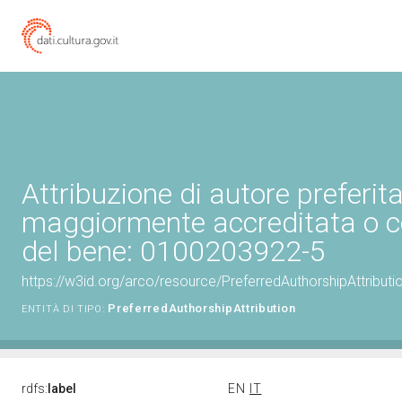
Attribuzione di autore preferita
maggiormente accreditata o c
del bene: 0100203922-5
https://w3id.org/arco/resource/PreferredAuthorshipAttribu
PreferredAuthorshipAttribution
ENTITÀ DI TIPO:
rdfs:
label
EN
IT