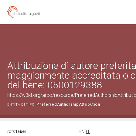
Attribuzione di autore preferita
maggiormente accreditata o c
del bene: 0500129388
https://w3id.org/arco/resource/PreferredAuthorshipAttribu
PreferredAuthorshipAttribution
ENTITÀ DI TIPO:
rdfs:
label
EN
IT