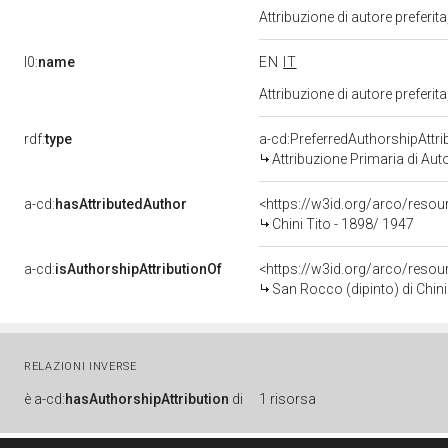
Attribuzione di autore prefer
l0:
name
EN
IT
Attribuzione di autore prefer
rdf:
type
a-cd:PreferredAuthorshipAttri
Attribuzione Primaria di Aut
a-cd:
hasAttributedAuthor
<https://w3id.org/arco/res
Chini Tito - 1898/ 1947
a-cd:
isAuthorshipAttributionOf
<https://w3id.org/arco/resou
San Rocco (dipinto) di Chini
RELAZIONI INVERSE
è
a-cd:
hasAuthorshipAttribution
di
1 risorsa