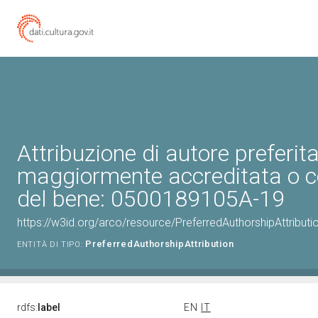
Attribuzione di autore preferita
maggiormente accreditata o c
del bene: 0500189105A-19
https://w3id.org/arco/resource/PreferredAuthorshipAttribu
PreferredAuthorshipAttribution
ENTITÀ DI TIPO:
rdfs:
label
EN
IT