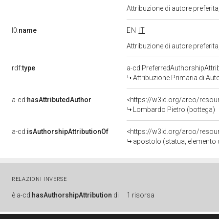
Attribuzione di autore prefer
l0:
name
EN
IT
Attribuzione di autore prefer
rdf:
type
a-cd:PreferredAuthorshipAttri
Attribuzione Primaria di Aut
a-cd:
hasAttributedAuthor
<https://w3id.org/arco/reso
Lombardo Pietro (bottega)
a-cd:
isAuthorshipAttributionOf
<https://w3id.org/arco/resou
apostolo (statua, elemento 
RELAZIONI INVERSE
è
a-cd:
hasAuthorshipAttribution
di
1 risorsa