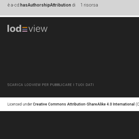
è
a-cd:
hasAuthorshipAttribution
di
1 risorsa
SCARICA LODVIEW PER PUBBLICARE I TUOI DATI
Licensed under
Creative Commons Attribution-ShareAlike 4.0 International
(C