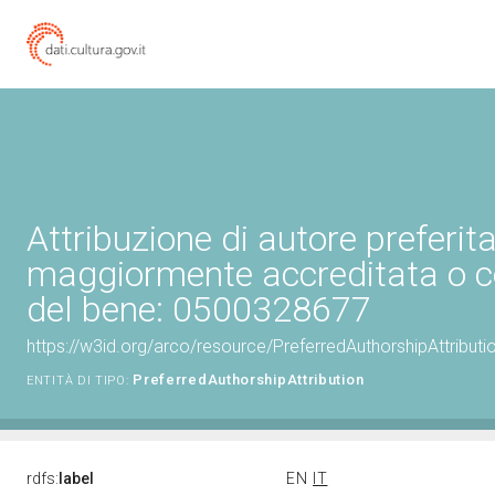
Attribuzione di autore preferita
maggiormente accreditata o c
del bene: 0500328677
https://w3id.org/arco/resource/PreferredAuthorshipAttribu
PreferredAuthorshipAttribution
ENTITÀ DI TIPO:
rdfs:
label
EN
IT