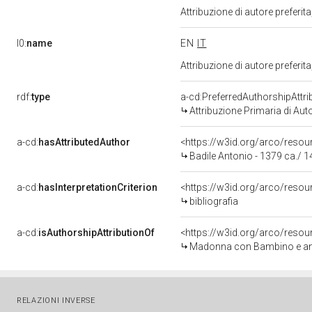
Attribuzione di autore prefer
l0:
name
EN
IT
Attribuzione di autore prefer
rdf:
type
a-cd:PreferredAuthorshipAttri
Attribuzione Primaria di Aut
a-cd:
hasAttributedAuthor
<https://w3id.org/arco/res
Badile Antonio - 1379 ca./ 
a-cd:
hasInterpretationCriterion
<https://w3id.org/arco/resourc
bibliografia
a-cd:
isAuthorshipAttributionOf
<https://w3id.org/arco/resou
Madonna con Bambino e angel
RELAZIONI INVERSE