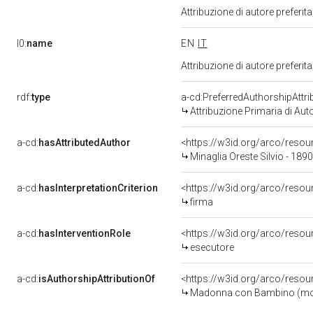
Attribuzione di autore prefer
l0:
name
EN
IT
Attribuzione di autore prefer
rdf:
type
a-cd:PreferredAuthorshipAttri
Attribuzione Primaria di Aut
a-cd:
hasAttributedAuthor
<https://w3id.org/arco/res
Minaglia Oreste Silvio - 1890
a-cd:
hasInterpretationCriterion
<https://w3id.org/arco/resour
firma
a-cd:
hasInterventionRole
<https://w3id.org/arco/resou
esecutore
a-cd:
isAuthorshipAttributionOf
<https://w3id.org/arco/resou
Madonna con Bambino (monume