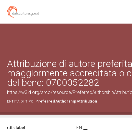
Attribuzione di autore preferita
maggiormente accreditata o c
del bene: 0700052282
https://w3id.org/arco/resource/PreferredAuthorshipAttribu
PreferredAuthorshipAttribution
ENTITÀ DI TIPO:
rdfs:
label
EN
IT