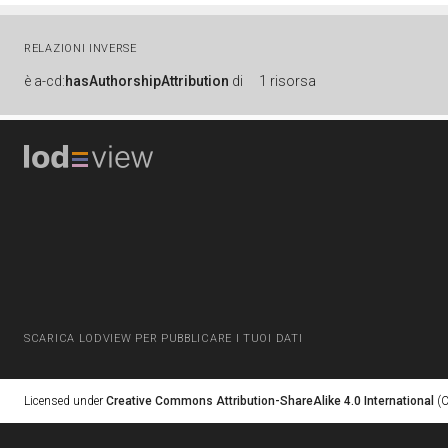
RELAZIONI INVERSE
è
a-cd:
hasAuthorshipAttribution
di
1 risorsa
SCARICA LODVIEW PER PUBBLICARE I TUOI DATI
Licensed under
Creative Commons Attribution-ShareAlike 4.0 International
(C