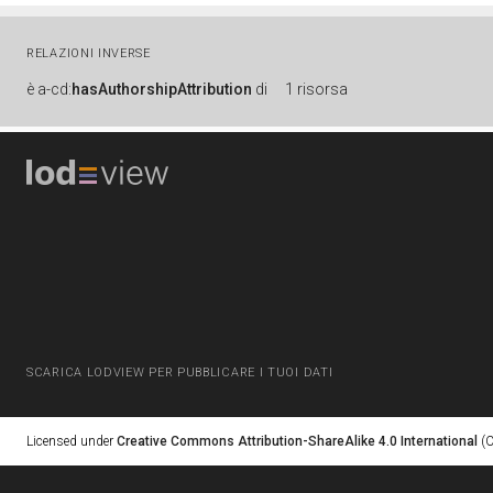
RELAZIONI INVERSE
è
a-cd:
hasAuthorshipAttribution
di
1 risorsa
SCARICA LODVIEW PER PUBBLICARE I TUOI DATI
Licensed under
Creative Commons Attribution-ShareAlike 4.0 International
(C