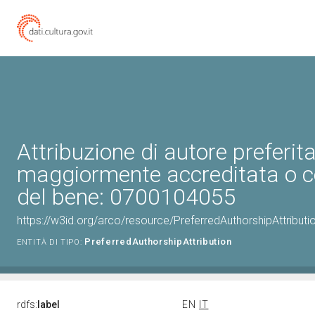
Attribuzione di autore preferita
maggiormente accreditata o c
del bene: 0700104055
https://w3id.org/arco/resource/PreferredAuthorshipAttribu
PreferredAuthorshipAttribution
ENTITÀ DI TIPO:
rdfs:
label
EN
IT