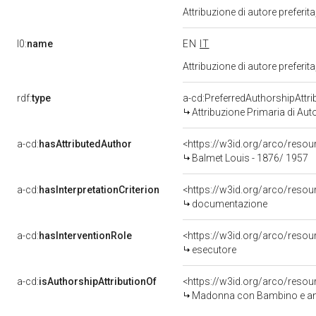
Attribuzione di autore prefer
l0:
name
EN
IT
Attribuzione di autore prefer
rdf:
type
a-cd:PreferredAuthorshipAttri
Attribuzione Primaria di Aut
a-cd:
hasAttributedAuthor
<https://w3id.org/arco/res
Balmet Louis - 1876/ 1957
a-cd:
hasInterpretationCriterion
<https://w3id.org/arco/resou
documentazione
a-cd:
hasInterventionRole
<https://w3id.org/arco/resou
esecutore
a-cd:
isAuthorshipAttributionOf
<https://w3id.org/arco/resou
Madonna con Bambino e angel