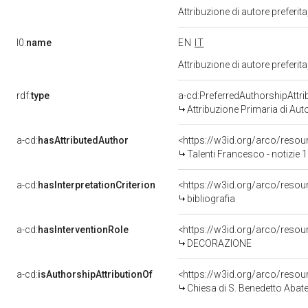
Attribuzione di autore prefer
l0:
name
EN
IT
Attribuzione di autore prefer
rdf:
type
a-cd:PreferredAuthorshipAttri
Attribuzione Primaria di Aut
a-cd:
hasAttributedAuthor
<https://w3id.org/arco/res
Talenti Francesco - notizie 
a-cd:
hasInterpretationCriterion
<https://w3id.org/arco/resourc
bibliografia
a-cd:
hasInterventionRole
<https://w3id.org/arco/reso
DECORAZIONE
a-cd:
isAuthorshipAttributionOf
<https://w3id.org/arco/reso
Chiesa di S. Benedetto Abate