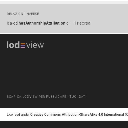
RELAZIONI INVERSE
è
a-cd:
hasAuthorshipAttribution
di
1 risorsa
SCARICA LODVIEW PER PUBBLICARE I TUOI DATI
Licensed under
Creative Commons Attribution-ShareAlike 4.0 International
(C