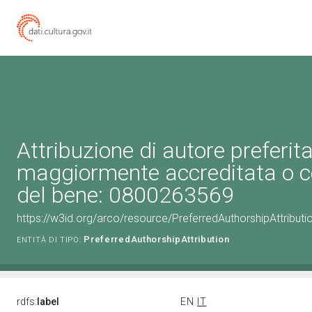
Attribuzione di autore preferita
maggiormente accreditata o c
del bene: 0800263569
https://w3id.org/arco/resource/PreferredAuthorshipAttribu
PreferredAuthorshipAttribution
ENTITÀ DI TIPO:
rdfs:
label
EN
IT