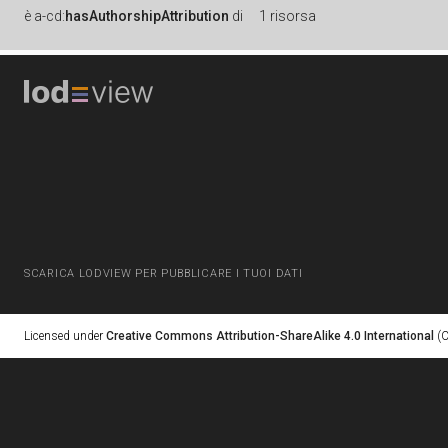
è
a-cd:
hasAuthorshipAttribution
di
1 risorsa
SCARICA LODVIEW PER PUBBLICARE I TUOI DATI
Licensed under
Creative Commons Attribution-ShareAlike 4.0 International
(C