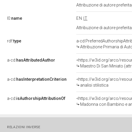
Attribuzione di autore prefer
l0:
name
EN
IT
Attribuzione di autore prefer
rdf:
type
a-cd:PreferredAuthorshipAttri
Attribuzione Primaria di Aut
a-cd:
hasAttributedAuthor
<https://w3id.org/arco/res
Maestro Di San Miniato (attr
a-cd:
hasInterpretationCriterion
<https://w3id.org/arco/resourc
analisi stilistica
a-cd:
isAuthorshipAttributionOf
<https://w3id.org/arco/resou
Madonna con Bambino e angel
RELAZIONI INVERSE