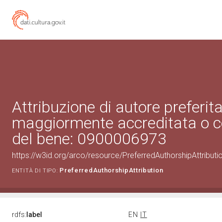
Attribuzione di autore preferita
maggiormente accreditata o c
del bene: 0900006973
https://w3id.org/arco/resource/PreferredAuthorshipAttribu
PreferredAuthorshipAttribution
ENTITÀ DI TIPO:
rdfs:
label
EN
IT