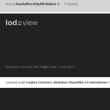
è
a-cd:
hasAuthorshipAttribution
di
1 risorsa
SCARICA LODVIEW PER PUBBLICARE I TUOI DATI
Licensed under
Creative Commons Attribution-ShareAlike 4.0 International
(C