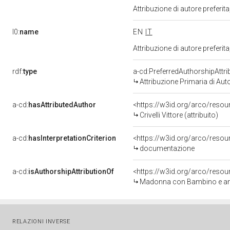
Attribuzione di autore prefer
l0:
name
EN
IT
Attribuzione di autore prefer
rdf:
type
a-cd:PreferredAuthorshipAttri
Attribuzione Primaria di Aut
a-cd:
hasAttributedAuthor
<https://w3id.org/arco/res
Crivelli Vittore (attribuito)
a-cd:
hasInterpretationCriterion
<https://w3id.org/arco/resou
documentazione
a-cd:
isAuthorshipAttributionOf
<https://w3id.org/arco/resou
Madonna con Bambino e angeli
RELAZIONI INVERSE