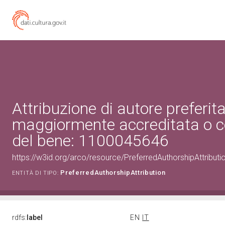
Attribuzione di autore preferita
maggiormente accreditata o c
del bene: 1100045646
https://w3id.org/arco/resource/PreferredAuthorshipAttribu
PreferredAuthorshipAttribution
ENTITÀ DI TIPO:
rdfs:
label
EN
IT