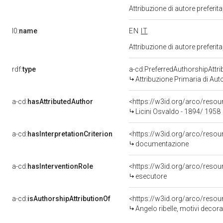
Attribuzione di autore prefer
l0:
name
EN
IT
Attribuzione di autore prefer
rdf:
type
a-cd:PreferredAuthorshipAttri
Attribuzione Primaria di Aut
a-cd:
hasAttributedAuthor
<https://w3id.org/arco/res
Licini Osvaldo - 1894/ 1958
a-cd:
hasInterpretationCriterion
<https://w3id.org/arco/resou
documentazione
a-cd:
hasInterventionRole
<https://w3id.org/arco/resou
esecutore
a-cd:
isAuthorshipAttributionOf
<https://w3id.org/arco/resou
Angelo ribelle, motivi decorat