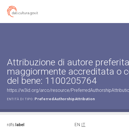
Attribuzione di autore preferita
maggiormente accreditata o c
del bene: 1100205764
https://w3id.org/arco/resource/PreferredAuthorshipAttribu
PreferredAuthorshipAttribution
ENTITÀ DI TIPO:
rdfs:
label
EN
IT