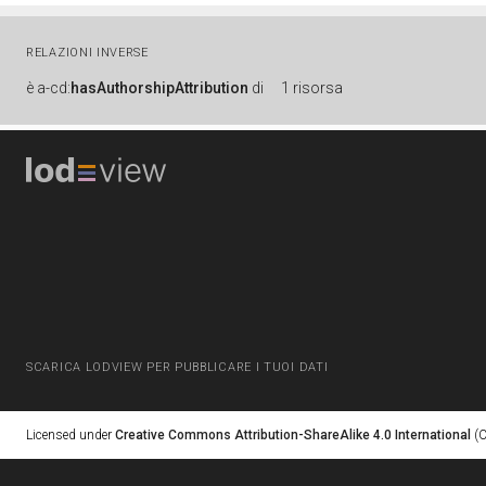
RELAZIONI INVERSE
è
a-cd:
hasAuthorshipAttribution
di
1 risorsa
SCARICA LODVIEW PER PUBBLICARE I TUOI DATI
Licensed under
Creative Commons Attribution-ShareAlike 4.0 International
(C