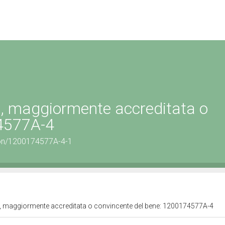
ta, maggiormente accreditata o
74577A-4
tion/1200174577A-4-1
ita, maggiormente accreditata o convincente del bene: 1200174577A-4