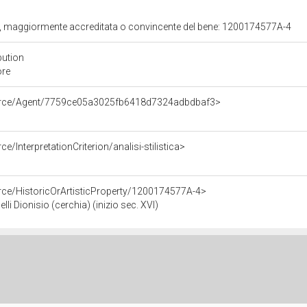
ita, maggiormente accreditata o convincente del bene: 1200174577A-4
bution
ore
ource/Agent/7759ce05a3025fb6418d7324adbdbaf3>
e/InterpretationCriterion/analisi-stilistica>
rce/HistoricOrArtisticProperty/1200174577A-4>
li Dionisio (cerchia) (inizio sec. XVI)