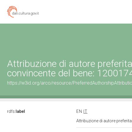
Attribuzione di autore preferi
convincente del bene: 12001
https://w3id.org/arco/resource/PreferredAuthorshipAttribu
rdfs:
label
EN
IT
Attribuzione di autore prefer