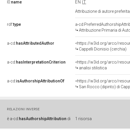
l0:
name
EN
IT
Attribuzione di autore prefer
rdf:
type
a-cd:PreferredAuthorshipAttri
Attribuzione Primaria di Aut
a-cd:
hasAttributedAuthor
<https://w3id.org/arco/res
Cappelli Dionisio (cerchia)
a-cd:
hasInterpretationCriterion
<https://w3id.org/arco/resourc
analisi stilistica
a-cd:
isAuthorshipAttributionOf
<https://w3id.org/arco/resou
San Rocco (dipinto) di Cappel
RELAZIONI INVERSE
è
a-cd:
hasAuthorshipAttribution
di
1 risorsa