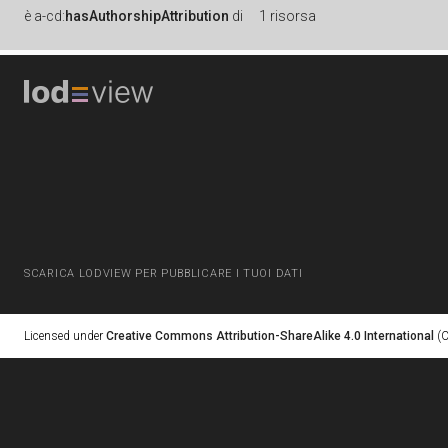
è
a-cd:
hasAuthorshipAttribution
di
1 risorsa
SCARICA LODVIEW PER PUBBLICARE I TUOI DATI
Licensed under
Creative Commons Attribution-ShareAlike 4.0 International
(C