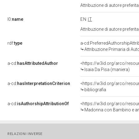
Attribuzione di autore prefer
l0:
name
EN
IT
Attribuzione di autore prefer
rdf:
type
a-cd:PreferredAuthorshipAttri
Attribuzione Primaria di Aut
a-cd:
hasAttributedAuthor
<https://w3id.org/arco/res
Isaia Da Pisa (maniera)
a-cd:
hasInterpretationCriterion
<https://w3id.org/arco/resourc
bibliografia
a-cd:
isAuthorshipAttributionOf
<https://w3id.org/arco/resou
Madonna con Bambino e angel
RELAZIONI INVERSE