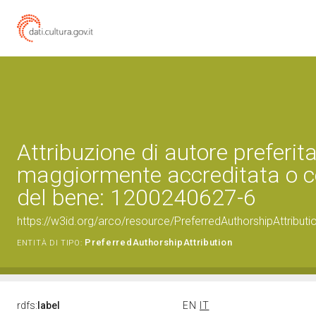
Attribuzione di autore preferita
maggiormente accreditata o c
del bene: 1200240627-6
https://w3id.org/arco/resource/PreferredAuthorshipAttribu
PreferredAuthorshipAttribution
ENTITÀ DI TIPO:
rdfs:
label
EN
IT