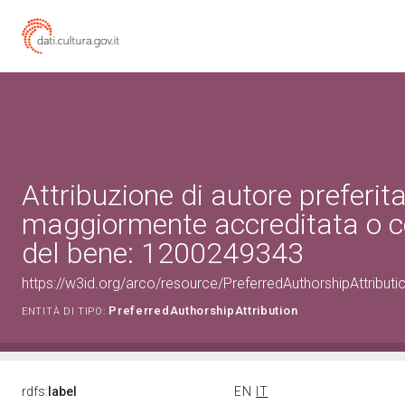
Attribuzione di autore preferita
maggiormente accreditata o c
del bene: 1200249343
https://w3id.org/arco/resource/PreferredAuthorshipAttribu
PreferredAuthorshipAttribution
ENTITÀ DI TIPO:
rdfs:
label
EN
IT