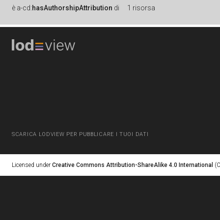
è
a-cd:
hasAuthorshipAttribution
di
1 risorsa
SCARICA LODVIEW PER PUBBLICARE I TUOI DATI
Licensed under
Creative Commons Attribution-ShareAlike 4.0 International
(C