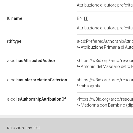
Attribuzione di autore prefer
l0:
name
EN
IT
Attribuzione di autore prefer
rdf:
type
a-cd:PreferredAuthorshipAttri
Attribuzione Primaria di Aut
a-cd:
hasAttributedAuthor
<https://w3id.org/arco/re
Antonio del Massaro detto P
a-cd:
hasInterpretationCriterion
<https://w3id.org/arco/resourc
bibliografia
a-cd:
isAuthorshipAttributionOf
<https://w3id.org/arco/resou
Madonna con Bambino (dipint
RELAZIONI INVERSE