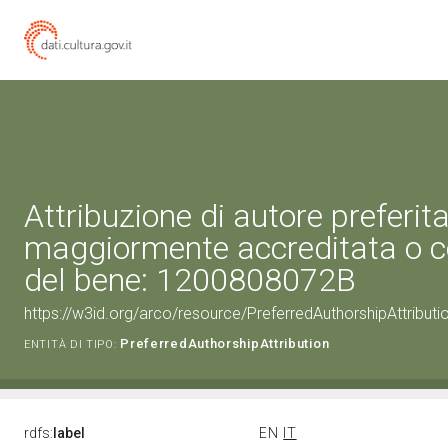
Attribuzione di autore preferita
maggiormente accreditata o c
del bene: 1200808072B
https://w3id.org/arco/resource/PreferredAuthorshipAttribu
PreferredAuthorshipAttribution
ENTITÀ DI TIPO:
rdfs:
label
EN
IT