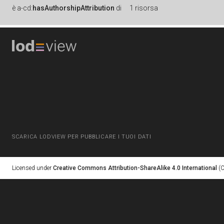
è
a-cd:
hasAuthorshipAttribution
di
1 risorsa
SCARICA LODVIEW PER PUBBLICARE I TUOI DATI
Licensed under
Creative Commons Attribution-ShareAlike 4.0 International
(C