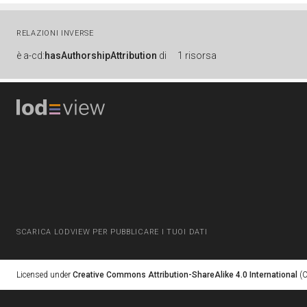
RELAZIONI INVERSE
è
a-cd:
hasAuthorshipAttribution
di
1 risorsa
SCARICA LODVIEW PER PUBBLICARE I TUOI DATI
Licensed under
Creative Commons Attribution-ShareAlike 4.0 International
(C