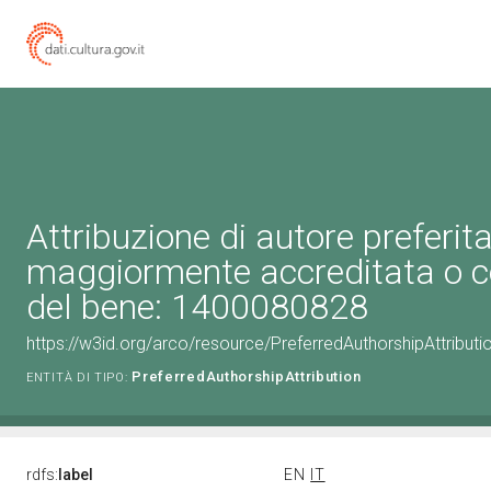
Attribuzione di autore preferita
maggiormente accreditata o c
del bene: 1400080828
https://w3id.org/arco/resource/PreferredAuthorshipAttribu
PreferredAuthorshipAttribution
ENTITÀ DI TIPO:
rdfs:
label
EN
IT