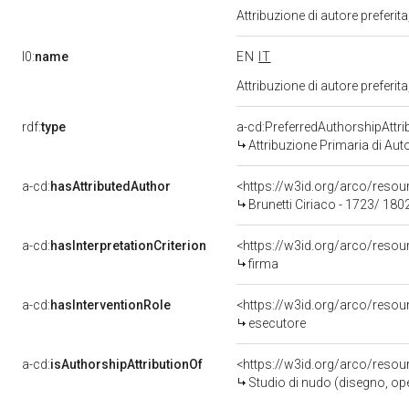
Attribuzione di autore prefer
l0:
name
EN
IT
Attribuzione di autore prefer
rdf:
type
a-cd:PreferredAuthorshipAttri
Attribuzione Primaria di Aut
a-cd:
hasAttributedAuthor
<https://w3id.org/arco/re
Brunetti Ciriaco - 1723/ 180
a-cd:
hasInterpretationCriterion
<https://w3id.org/arco/resour
firma
a-cd:
hasInterventionRole
<https://w3id.org/arco/resou
esecutore
a-cd:
isAuthorshipAttributionOf
<https://w3id.org/arco/resou
Studio di nudo (disegno, ope