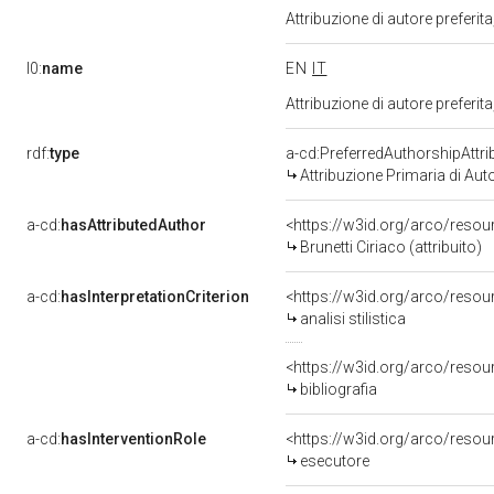
Attribuzione di autore prefer
l0:
name
EN
IT
Attribuzione di autore prefer
rdf:
type
a-cd:PreferredAuthorshipAttri
Attribuzione Primaria di Aut
a-cd:
hasAttributedAuthor
<https://w3id.org/arco/res
Brunetti Ciriaco (attribuito)
a-cd:
hasInterpretationCriterion
<https://w3id.org/arco/resourc
analisi stilistica
<https://w3id.org/arco/resourc
bibliografia
a-cd:
hasInterventionRole
<https://w3id.org/arco/resou
esecutore