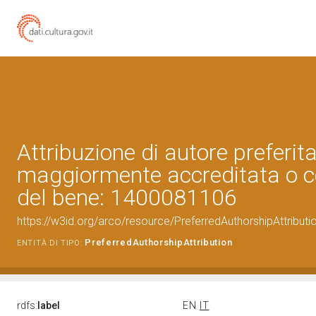
Attribuzione di autore preferita
maggiormente accreditata o c
del bene: 1400081106
https://w3id.org/arco/resource/PreferredAuthorshipAttribu
PreferredAuthorshipAttribution
ENTITÀ DI TIPO:
rdfs:
label
EN
IT