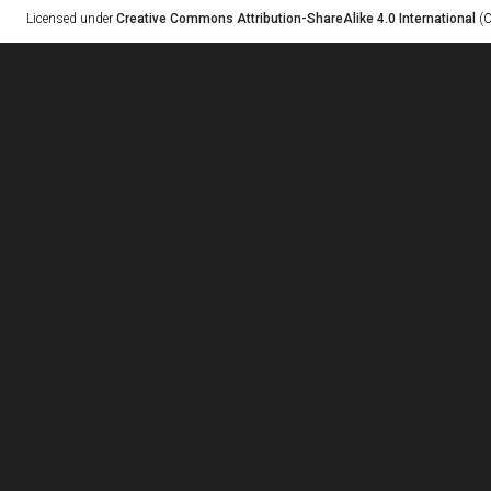
Licensed under
Creative Commons Attribution-ShareAlike 4.0 International
(C