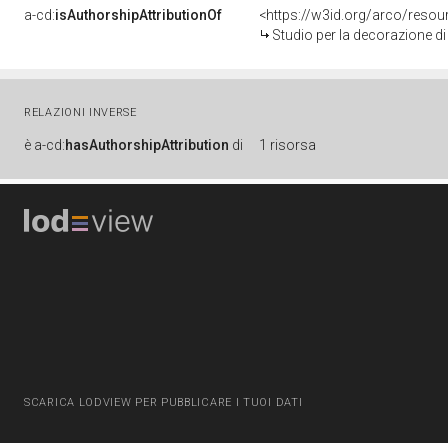
a-cd:
isAuthorshipAttributionOf
<https://w3id.org/arco/resou
Studio per la decorazione di un soffitto, Stud
RELAZIONI INVERSE
è
a-cd:
hasAuthorshipAttribution
di
1 risorsa
SCARICA LODVIEW PER PUBBLICARE I TUOI DATI