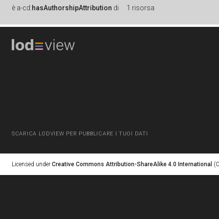
è
a-cd:
hasAuthorshipAttribution
di
1 risorsa
SCARICA LODVIEW PER PUBBLICARE I TUOI DATI
Licensed under
Creative Commons Attribution-ShareAlike 4.0 International
(C