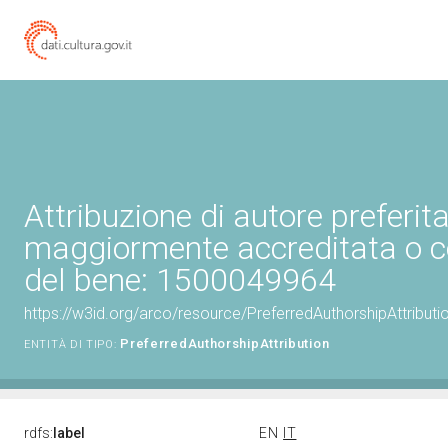
Attribuzione di autore preferita
maggiormente accreditata o c
del bene: 1500049964
https://w3id.org/arco/resource/PreferredAuthorshipAttribu
PreferredAuthorshipAttribution
ENTITÀ DI TIPO:
rdfs:
label
EN
IT