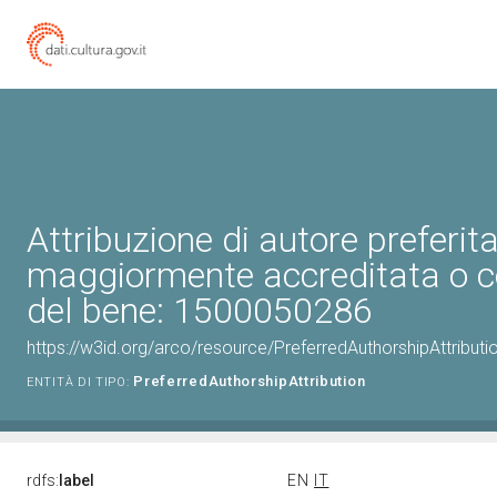
Attribuzione di autore preferita
maggiormente accreditata o c
del bene: 1500050286
https://w3id.org/arco/resource/PreferredAuthorshipAttribu
PreferredAuthorshipAttribution
ENTITÀ DI TIPO:
rdfs:
label
EN
IT