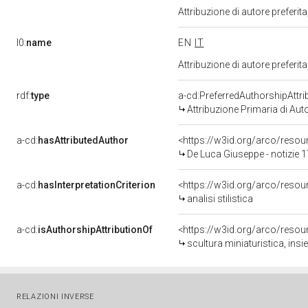
Attribuzione di autore prefer
l0:
name
EN
IT
Attribuzione di autore prefer
rdf:
type
a-cd:PreferredAuthorshipAttri
Attribuzione Primaria di Aut
a-cd:
hasAttributedAuthor
<https://w3id.org/arco/res
De Luca Giuseppe - notizie 
a-cd:
hasInterpretationCriterion
<https://w3id.org/arco/resourc
analisi stilistica
a-cd:
isAuthorshipAttributionOf
<https://w3id.org/arco/resou
scultura miniaturistica, insi
RELAZIONI INVERSE