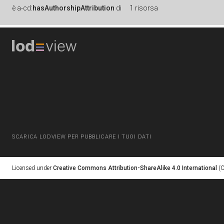
è
a-cd:
hasAuthorshipAttribution
di
1 risorsa
SCARICA LODVIEW PER PUBBLICARE I TUOI DATI
Licensed under
Creative Commons Attribution-ShareAlike 4.0 International
(C