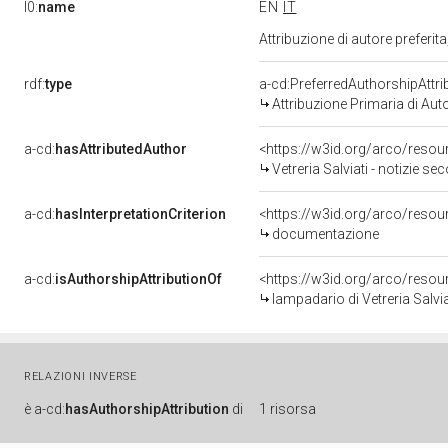
l0:
name
EN
IT
Attribuzione di autore prefer
rdf:
type
a-cd:PreferredAuthorshipAttri
Attribuzione Primaria di Aut
a-cd:
hasAttributedAuthor
<https://w3id.org/arco/res
Vetreria Salviati - notizie s
a-cd:
hasInterpretationCriterion
<https://w3id.org/arco/resou
documentazione
a-cd:
isAuthorshipAttributionOf
<https://w3id.org/arco/resou
lampadario di Vetreria Salvi
RELAZIONI INVERSE
è
a-cd:
hasAuthorshipAttribution
di
1 risorsa