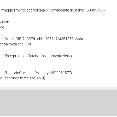
ita, maggiormente accreditata o convincente del bene: 1500051577
bution
ore
ource/Agent/45f2a387d1dbbe2062b26f351969b6bb>
econda metà sec. XVIII
rce/InterpretationCriterion/documentazione>
rce/HistoricOrArtisticProperty/1500051577>
ati (seconda metà sec. XVIII)