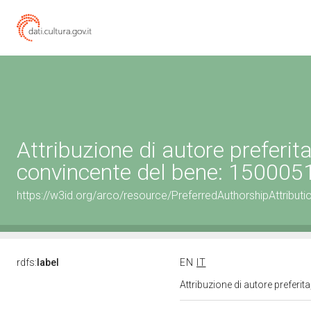
Attribuzione di autore preferi
convincente del bene: 15000
https://w3id.org/arco/resource/PreferredAuthorshipAttribu
rdfs:
label
EN
IT
Attribuzione di autore prefer