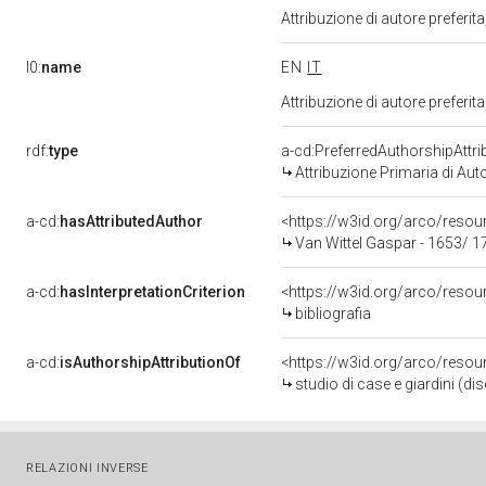
Attribuzione di autore prefer
l0:
name
EN
IT
Attribuzione di autore prefer
rdf:
type
a-cd:PreferredAuthorshipAttri
Attribuzione Primaria di Aut
a-cd:
hasAttributedAuthor
<https://w3id.org/arco/res
Van Wittel Gaspar - 1653/ 1
a-cd:
hasInterpretationCriterion
<https://w3id.org/arco/resourc
bibliografia
a-cd:
isAuthorshipAttributionOf
<https://w3id.org/arco/resou
studio di case e giardini (di
RELAZIONI INVERSE