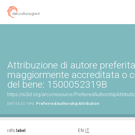
Attribuzione di autore preferita
maggiormente accreditata o c
del bene: 1500052319B
https://w3id.org/arco/resource/PreferredAuthorshipAttribu
PreferredAuthorshipAttribution
ENTITÀ DI TIPO:
rdfs:
label
EN
IT