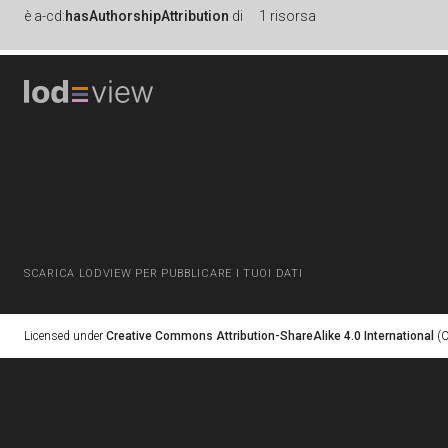
è
a-cd:
hasAuthorshipAttribution
di
1 risorsa
SCARICA LODVIEW PER PUBBLICARE I TUOI DATI
Licensed under
Creative Commons Attribution-ShareAlike 4.0 International
(C