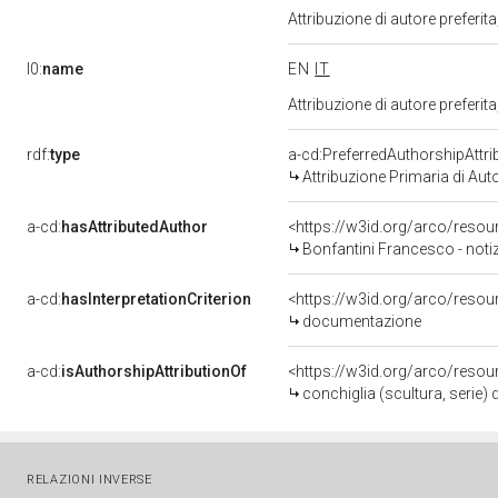
Attribuzione di autore prefer
l0:
name
EN
IT
Attribuzione di autore prefer
rdf:
type
a-cd:PreferredAuthorshipAttri
Attribuzione Primaria di Aut
a-cd:
hasAttributedAuthor
<https://w3id.org/arco/res
Bonfantini Francesco - notizi
a-cd:
hasInterpretationCriterion
<https://w3id.org/arco/resou
documentazione
a-cd:
isAuthorshipAttributionOf
<https://w3id.org/arco/resou
conchiglia (scultura, serie)
RELAZIONI INVERSE