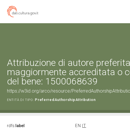
Attribuzione di autore preferita
maggiormente accreditata o c
del bene: 1500068639
https://w3id.org/arco/resource/PreferredAuthorshipAttribu
PreferredAuthorshipAttribution
ENTITÀ DI TIPO:
rdfs:
label
EN
IT