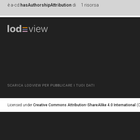
è
a-cd:
hasAuthorshipAttribution
di
1 risorsa
SCARICA LODVIEW PER PUBBLICARE I TUOI DATI
Licensed under
Creative Commons Attribution-ShareAlike 4.0 International
(C