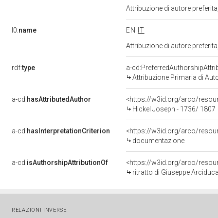
Attribuzione di autore prefer
l0:
name
EN
IT
Attribuzione di autore prefer
rdf:
type
a-cd:PreferredAuthorshipAttri
Attribuzione Primaria di Aut
a-cd:
hasAttributedAuthor
<https://w3id.org/arco/res
Hickel Joseph - 1736/ 1807
a-cd:
hasInterpretationCriterion
<https://w3id.org/arco/resou
documentazione
a-cd:
isAuthorshipAttributionOf
<https://w3id.org/arco/resou
ritratto di Giuseppe Arciduca 
RELAZIONI INVERSE