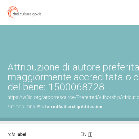
Attribuzione di autore preferita
maggiormente accreditata o c
del bene: 1500068728
https://w3id.org/arco/resource/PreferredAuthorshipAttribu
PreferredAuthorshipAttribution
ENTITÀ DI TIPO:
rdfs:
label
EN
IT