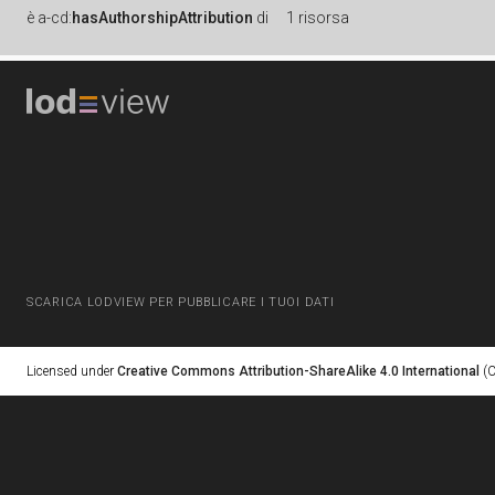
è
a-cd:
hasAuthorshipAttribution
di
1 risorsa
SCARICA LODVIEW PER PUBBLICARE I TUOI DATI
Licensed under
Creative Commons Attribution-ShareAlike 4.0 International
(C