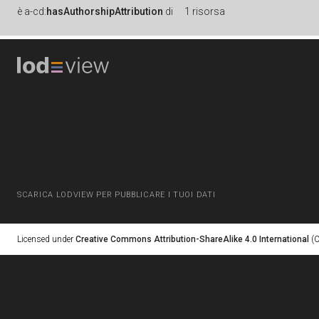
è
a-cd:
hasAuthorshipAttribution
di
1 risorsa
SCARICA LODVIEW PER PUBBLICARE I TUOI DATI
Licensed under
Creative Commons Attribution-ShareAlike 4.0 International
(C