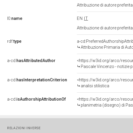
Attribuzione di autore prefer
l0:
name
EN
IT
Attribuzione di autore prefer
rdf:
type
a-cd:PreferredAuthorshipAttri
Attribuzione Primaria di Aut
a-cd:
hasAttributedAuthor
<https://w3id.org/arco/res
Pascale Vincenzo - notizie 
a-cd:
hasInterpretationCriterion
<https://w3id.org/arco/resourc
analisi stilistica
a-cd:
isAuthorshipAttributionOf
<https://w3id.org/arco/resou
planimetria (disegno) di Pa
RELAZIONI INVERSE