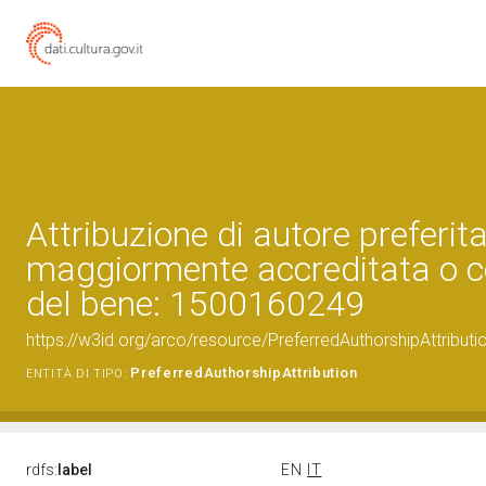
Attribuzione di autore preferita
maggiormente accreditata o c
del bene: 1500160249
https://w3id.org/arco/resource/PreferredAuthorshipAttribu
PreferredAuthorshipAttribution
ENTITÀ DI TIPO:
rdfs:
label
EN
IT