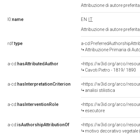
Attribuzione di autore prefer
l0:
name
EN
IT
Attribuzione di autore prefer
rdf:
type
a-cd:PreferredAuthorshipAttri
Attribuzione Primaria di Aut
a-cd:
hasAttributedAuthor
<https://w3id.org/arco/res
Cavoti Pietro - 1819/ 1890
a-cd:
hasInterpretationCriterion
<https://w3id.org/arco/resourc
analisi stilistica
a-cd:
hasInterventionRole
<https://w3id.org/arco/resou
esecutore
a-cd:
isAuthorshipAttributionOf
<https://w3id.org/arco/resou
motivo decorativo vegetale 