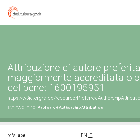
Attribuzione di autore preferita
maggiormente accreditata o c
del bene: 1600195951
https://w3id.org/arco/resource/PreferredAuthorshipAttribu
PreferredAuthorshipAttribution
ENTITÀ DI TIPO:
rdfs:
label
EN
IT