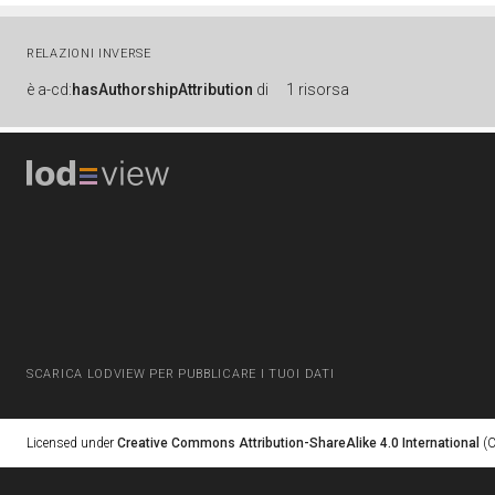
RELAZIONI INVERSE
è
a-cd:
hasAuthorshipAttribution
di
1 risorsa
SCARICA LODVIEW PER PUBBLICARE I TUOI DATI
Licensed under
Creative Commons Attribution-ShareAlike 4.0 International
(C