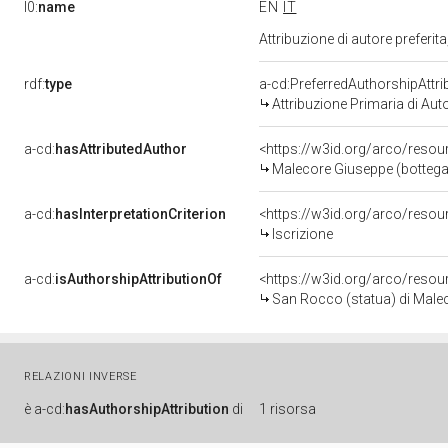
l0:
name
EN
IT
Attribuzione di autore prefer
rdf:
type
a-cd:PreferredAuthorshipAttri
Attribuzione Primaria di Aut
a-cd:
hasAttributedAuthor
<https://w3id.org/arco/res
Malecore Giuseppe (bottega
a-cd:
hasInterpretationCriterion
<https://w3id.org/arco/resour
Iscrizione
a-cd:
isAuthorshipAttributionOf
<https://w3id.org/arco/resou
San Rocco (statua) di Malec
RELAZIONI INVERSE
è
a-cd:
hasAuthorshipAttribution
di
1 risorsa