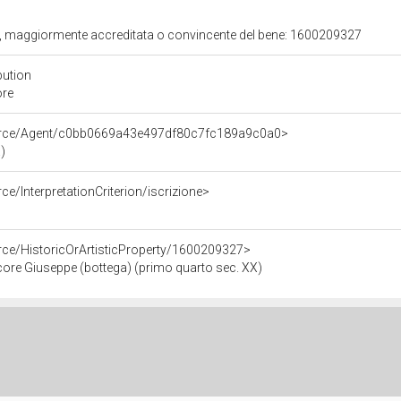
ita, maggiormente accreditata o convincente del bene: 1600209327
bution
ore
ource/Agent/c0bb0669a43e497df80c7fc189a9c0a0>
)
ce/InterpretationCriterion/iscrizione>
rce/HistoricOrArtisticProperty/1600209327>
ore Giuseppe (bottega) (primo quarto sec. XX)