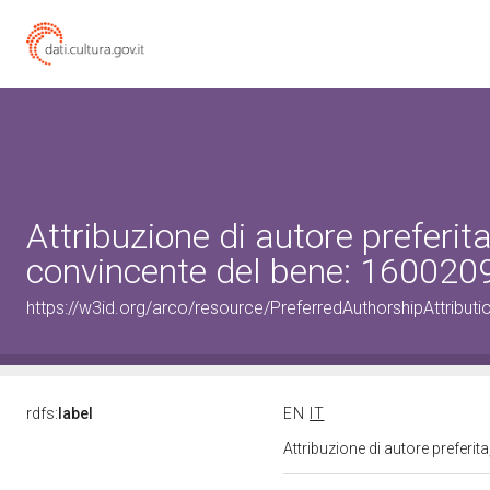
Attribuzione di autore preferi
convincente del bene: 16002
https://w3id.org/arco/resource/PreferredAuthorshipAttribu
rdfs:
label
EN
IT
Attribuzione di autore prefer