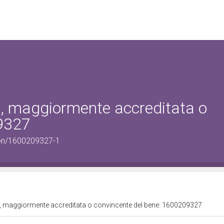
ta, maggiormente accreditata o
09327
tion/1600209327-1
ita, maggiormente accreditata o convincente del bene: 1600209327